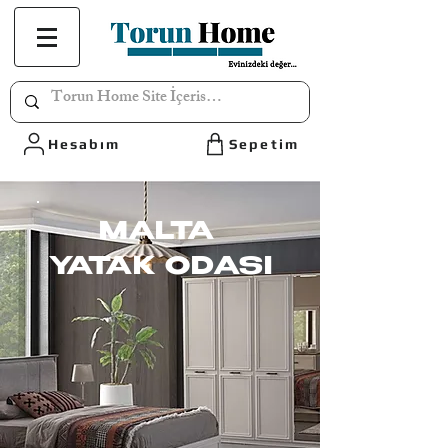
Hesabım
Sepetim
MALTA
YATAK ODASI