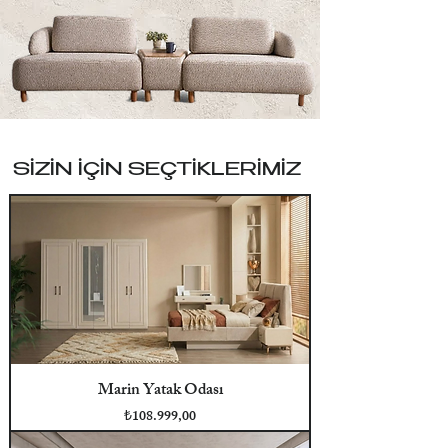
SİZİN İÇİN SEÇTİKLERİMİZ
Marin Yatak Odası
Fiyat
₺108.999,00