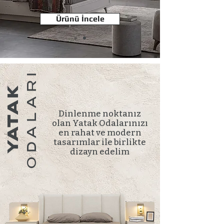
Ürünü İncele
ODALARI
YATAK
Dinlenme noktanız
olan Yatak Odalarınızı
en rahat ve modern
tasarımlar ile birlikte
dizayn edelim