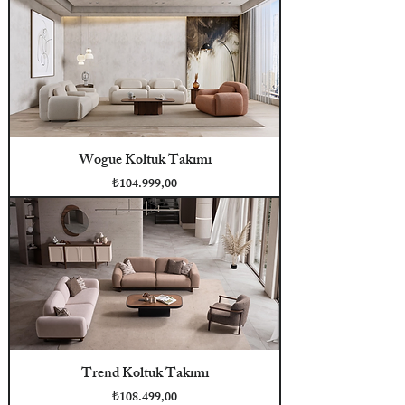
Wogue Koltuk Takımı
Fiyat
₺104.999,00
Trend Koltuk Takımı
Fiyat
₺108.499,00