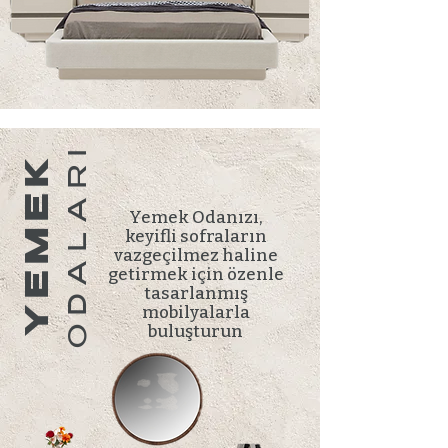
ODALARI
YEMEK
Yemek Odanızı,
keyifli sofraların
vazgeçilmez haline
getirmek için özenle
tasarlanmış
mobilyalarla
buluşturun