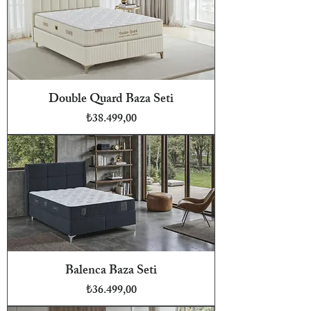
Double Quard Baza Seti
Fiyat
₺38.499,00
Balenca Baza Seti
Fiyat
₺36.499,00