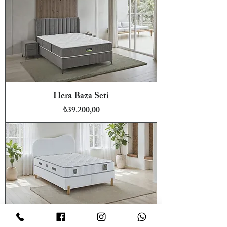
Hera Baza Seti
Fiyat
₺39.200,00
Focus Baza Seti