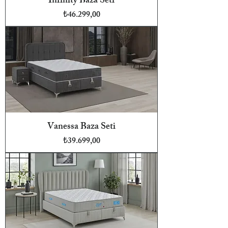
Infinity Baza Seti
Fiyat
₺46.299,00
Vanessa Baza Seti
Fiyat
₺39.699,00