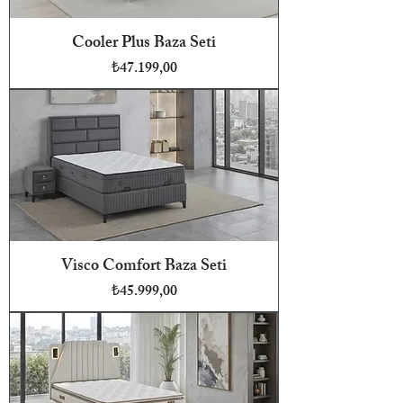
Cooler Plus Baza Seti
Fiyat
₺47.199,00
Visco Comfort Baza Seti
Fiyat
₺45.999,00