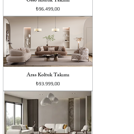
Osso Koltuk Takımı
Fiyat
₺96.499,00
Aras Koltuk Takımı
Fiyat
₺93.999,00