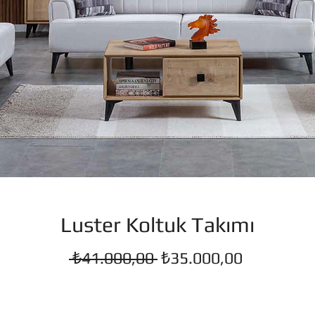
Luster Koltuk Takımı
Normal
İndirimli
 ₺41.000,00 
₺35.000,00
Fiyat
Fiyat