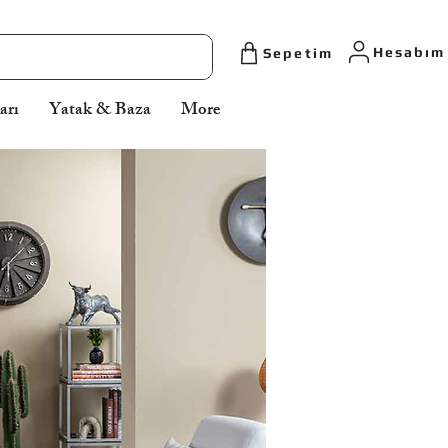
Torun Mobilya ve Aytaş Home olarak, Düzce, Gümüşova, Cumayeri başta olma
üzere Zonguldak ve Ankara'ya kadar geniş bir bölgeye hizmet veriyoruz. Özel
İmalat Mutfak Dolabı ve şık Düğün Mobilyası setlerinde lideriz. Aradığınız Düz
Yatak Odası veya Koltuk Takımı modelleri en uygun fiyatlarla burada.
Hesabım
Sepetim
arı
Yatak & Baza
More