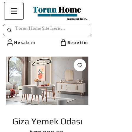
Hesabım
Sepetim
Giza Yemek Odası