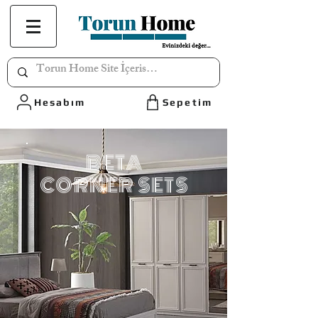
Hesabım
Sepetim
BETA
CORNER SETS