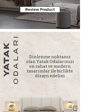
Review Product
ODALARI
YATAK
Dinlenme noktanız
olan Yatak Odalarınızı
en rahat ve modern
tasarımlar ile birlikte
dizayn edelim