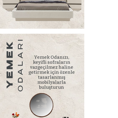
ODALARI
YEMEK
Yemek Odanızı,
keyifli sofraların
vazgeçilmez haline
getirmek için özenle
tasarlanmış
mobilyalarla
buluşturun