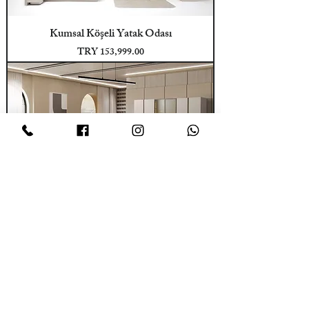
Kumsal Köşeli Yatak Odası
Price
TRY 153,999.00
Kumsal Yatak Odası
Price
TRY 101,999.00