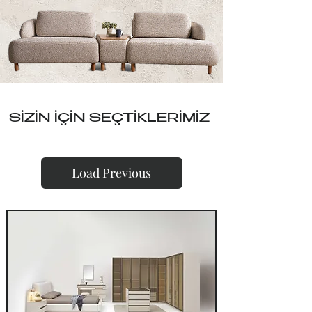
SİZİN İÇİN SEÇTİKLERİMİZ
Load Previous