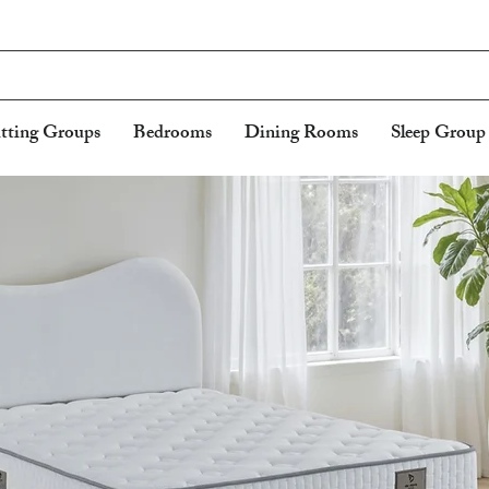
itting Groups
Bedrooms
Dining Rooms
Sleep Group