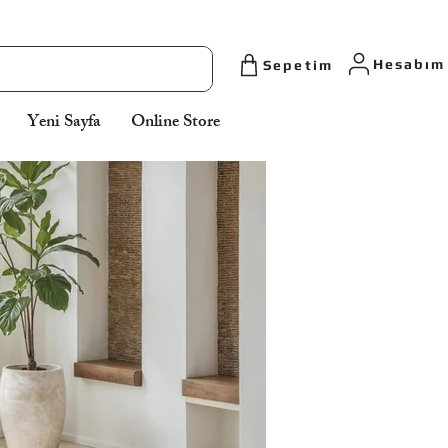
Torun Furniture, Aytaş Home, Aytaş Home Düzce, Aytaş Home Sakarya, Aytaş
Home Bolu, Aytaş Home Zonguldak, Aytaş Home Sakarya, Düzce Furniture, D
Furniture, Düzce Bedroom, Düzce Dining Room, Düzce Sofa Set, Düzce Sitting G
Düzce Corner Sets, Kitchen Cabinet, Kitchen Cabinet Düzce, Custom Manufact
Cabinets, Zonguldak Furniture, Wedding Furniture, Düzce Wedding Furniture, Coa
Rack, Kitchen Cabinet Manufacturing, Aytaş Home Cumayeri, Cumayeri Furniture
Cumayeri Sofa Set, Cumayeri Bedroom, Cumayeri Kitchen Cabinet, Gümüşova
Kitchen Cabinet, Gümüşova Furniture, Gümüşova Sofa Set, Gümüşova Aytaş H
Hesabım
Sepetim
Yeni Sayfa
Online Store