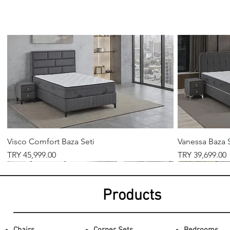
Related Products
Visco Comfort Baza Seti
Vanessa Baza 
Price
Price
TRY 45,999.00
TRY 39,699.00
Products